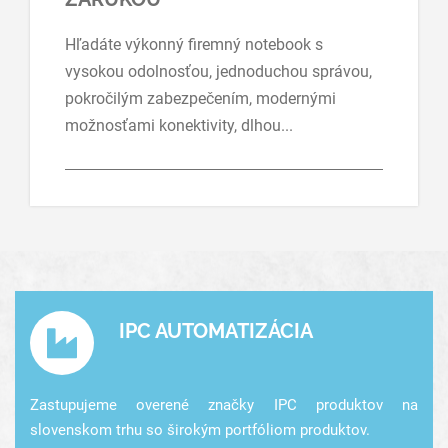
Hľadáte výkonný firemný notebook s
vysokou odolnosťou, jednoduchou správou,
pokročilým zabezpečením, modernými
možnosťami konektivity, dlhou...
IPC AUTOMATIZÁCIA
Zastupujeme overené značky IPC produktov na
slovenskom trhu so širokým portfóliom produktov.