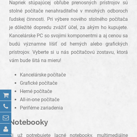
Napriek stúpajúcej obľube prenosných prístrojov sú
stolné počítače nenahraditeľné v mnohých odboroch
ľudskej činnosti. Pri výbere nového stolného počítača
je dôležité dopredu zvážiť účel, za akým ho kupujete.
Kancelárske PC so svojimi komponentmi a aj cenou sa
budú významne líšiť od herných alebo grafických
prístrojov. Vyberte si u nás počítačovú zostavu, ktorá
vám bude šitá na mieru!
Kancelárske počítače
Grafické počítače
Herné počítače
All-in-one počítače
Periférne zariadenia
Notebooky
Či už potrebujete lacné notebooky, multimediálne