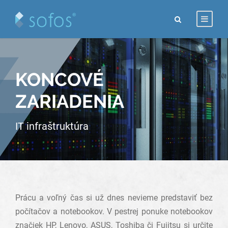
KONCOVÉ
ZARIADENIA
IT infraštruktúra
Prácu a voľný čas si už dnes nevieme predstaviť bez
počítačov a notebookov. V pestrej ponuke notebookov
značiek HP, Lenovo, ASUS, Toshiba či Fujitsu si určite