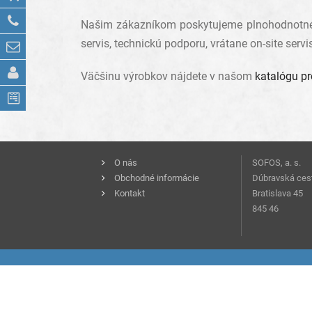
Našim zákazníkom poskytujeme plnohodnotné z
servis, technickú podporu, vrátane on-site serv
Väčšinu výrobkov nájdete v našom
katalógu p
O nás
SOFOS, a. s.
Obchodné informácie
Dúbravská ces
Kontakt
Bratislava 45
845 46