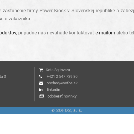
astúpenie firmy Power Kiosk v Slovenskej republike a zabezp
isu u zákazníka.
roduktov
, prípadne nás neváhajte kontaktovať
e-mailom
alebo te
Katalóg tovaru
ta 3
+421 2 547 739 80
obchod@sofos.sk
linkedin
odoberať novinky
© SOFOS, a. s.