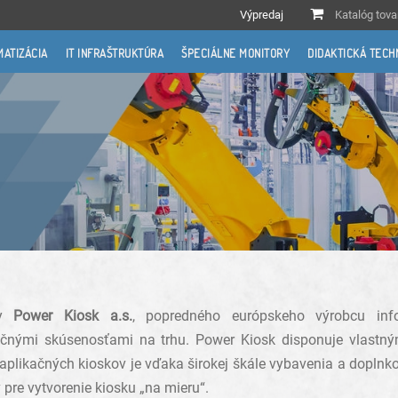
Výpredaj
Katalóg tova
MATIZÁCIA
IT INFRAŠTRUKTÚRA
ŠPECIÁLNE MONITORY
DIDAKTICKÁ TECH
my
Power Kiosk a.s.
, popredného európskeho výrobcu inf
očnými skúsenosťami na trhu. Power Kiosk disponuje vlast
likačných kioskov je vďaka širokej škále vybavenia a doplnko
pre vytvorenie kiosku „na mieru“.