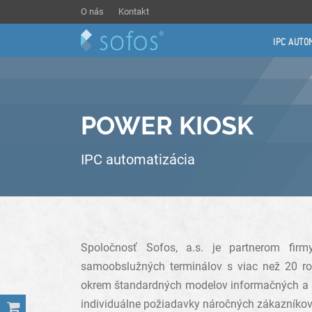
O nás
Kontakt
IPC AUTO
POWER KIOSK
IPC automatizácia
Spoločnosť Sofos, a.s. je partnerom fir
samoobslužných terminálov s viac než 20 r
okrem štandardných modelov informačných a ap
individuálne požiadavky náročných zákazníkov 