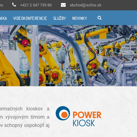
ru
+421 2 547 739 80
obchod@sofos.sk
NIKA
VIDEOKONFERENCIE
SLUŽBY
NOVINKY
ormačných kioskov a
ným vývojovým tímom a
v schopný uspokojiť aj