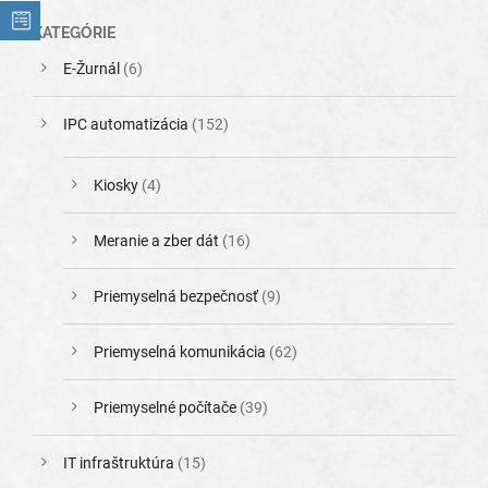
KATEGÓRIE
E-Žurnál
(6)
IPC automatizácia
(152)
Kiosky
(4)
Meranie a zber dát
(16)
Priemyselná bezpečnosť
(9)
Priemyselná komunikácia
(62)
Priemyselné počítače
(39)
IT infraštruktúra
(15)