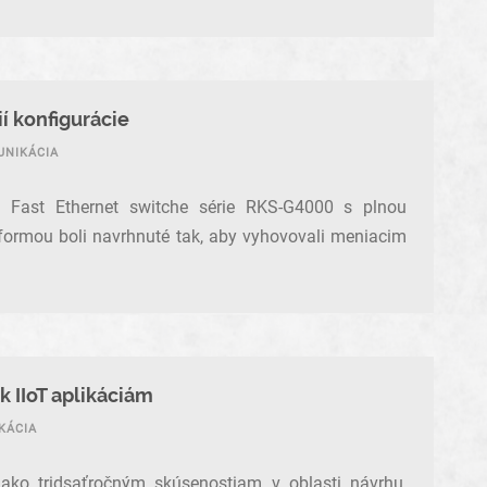
í konfigurácie
UNIKÁCIA
 Fast Ethernet switche série RKS-G4000 s plnou
formou boli navrhnuté tak, aby vyhovovali meniacim
k IIoT aplikáciám
KÁCIA
ko tridsaťročným skúsenostiam v oblasti návrhu,