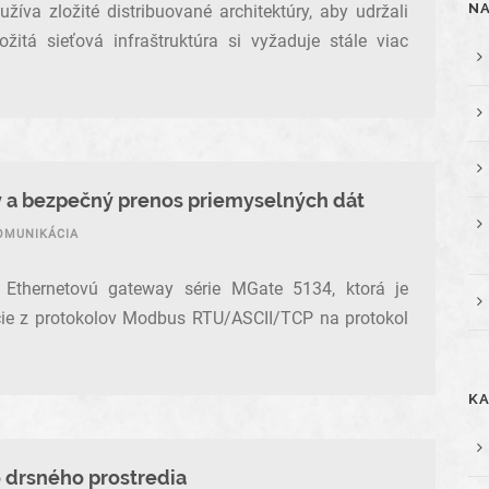
NA
va zložité distribuované architektúry, aby udržali
žitá sieťová infraštruktúra si vyžaduje stále viac
ý a bezpečný prenos priemyselných dát
OMUNIKÁCIA
 Ethernetovú gateway série MGate 5134, ktorá je
cie z protokolov Modbus RTU/ASCII/TCP na protokol
KA
 drsného prostredia