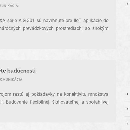
MUNIKÁCIA
A série AIG-301 sú navrhnuté pre IIoT aplikácie do
 náročných prevádzkových prostrediach; so širokým
ete budúcnosti
KOMUNIKÁCIA
ývojom rastú aj požiadavky na konektivitu množstva
í. Budovanie flexibilnej, škálovateľnej a spoľahlivej