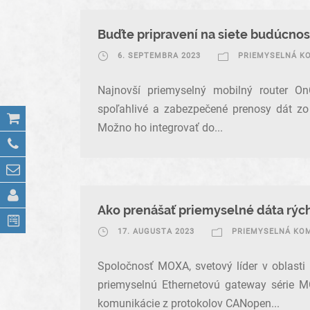
Buďte pripravení na siete budúcnos
6. SEPTEMBRA 2023
PRIEMYSELNÁ K
Najnovší priemyselný mobilný router 
spoľahlivé a zabezpečené prenosy dát zo 
Možno ho integrovať do...
Ako prenášať priemyselné dáta rýc
17. AUGUSTA 2023
PRIEMYSELNÁ KO
Spoločnosť MOXA, svetový líder v oblasti
priemyselnú Ethernetovú gateway série MG
komunikácie z protokolov CANopen...