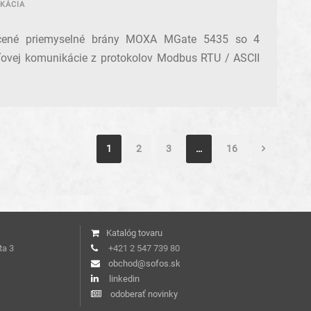
KÁCIA
čené priemyselné brány MOXA MGate 5435 so 4
ťovej komunikácie z protokolov Modbus RTU / ASCII
1
2
3
…
16
Katalóg tovaru
ta 3
+421 2 547 739 80
obchod@sofos.sk
linkedin
odoberať novinky