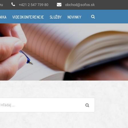
ru
+421 2 547 739 80
obchod@sofos.sk
NIKA
VIDEOKONFERENCIE
SLUŽBY
NOVINKY