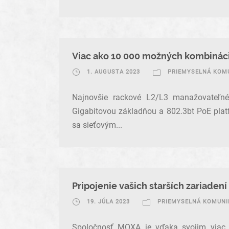
Viac ako 10 000 možných kombináci
1. AUGUSTA 2023
PRIEMYSELNÁ KOM
Najnovšie rackové L2/L3 manažovateľné
Gigabitovou základňou a 802.3bt PoE plat
sa sieťovým...
Pripojenie vašich starších zariadení 
19. JÚLA 2023
PRIEMYSELNÁ KOMUNI
Spoločnosť MOXA je vďaka svojim viac a