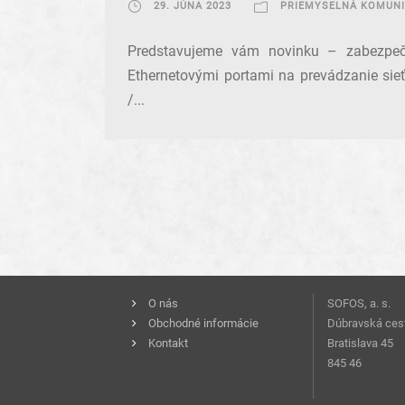
29. JÚNA 2023
PRIEMYSELNÁ KOMUNI
Predstavujeme vám novinku – zabezpe
Ethernetovými portami na prevádzanie sie
/...
O nás
SOFOS, a. s.
Obchodné informácie
Dúbravská ces
Kontakt
Bratislava 45
845 46