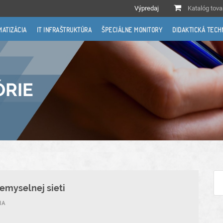
Výpredaj
Katalóg tova
MATIZÁCIA
IT INFRAŠTRUKTÚRA
ŠPECIÁLNE MONITORY
DIDAKTICKÁ TECH
ÓRIE
iemyselnej sieti
IA