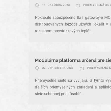
11. OKTÓBRA 2023
PRIEMYSELNÁ KO
Pokročilé zabezpečené IIoT gateway-e MOX
distribuovaných bezobslužných lokalít v
rozsahom prevádzkových teplôt...
Modulárna platforma určená pre si
20. SEPTEMBRA 2023
PRIEMYSELNÁ 
Priemyselné siete sa vyvíjajú. S týmto v
ďalších priemyselných zariadení a aplikáci
siete schopnej prispôsobiť...