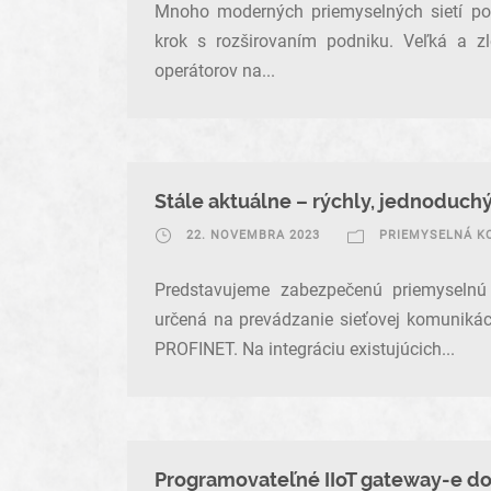
Mnoho moderných priemyselných sietí použí
krok s rozširovaním podniku. Veľká a zlo
operátorov na...
Stále aktuálne – rýchly, jednoduch
22. NOVEMBRA 2023
PRIEMYSELNÁ K
Predstavujeme zabezpečenú priemyselnú
určená na prevádzanie sieťovej komuniká
PROFINET. Na integráciu existujúcich...
Programovateľné IIoT gateway-e do