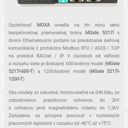
Spoločnosť
MOXA
uviedla na trh novú sériu
bezpečnostnej priemyselnej brány
MGate 5217I
s
dvomi Ethernetovými portami na prevádzanie sieťovej
komunikácie z protokolov Modbus RTU / ASCII / TCP
na protokol BACnet / IP. V závislosti od veľkosti
a rozsahu siete je dostupný 600-bodový model (
MGate
5217I-600-T
) a 1200-bodový model (
MGate 5217I-
1200-T
).
Oba modely sú robustné, montovateľné na DIN lištu, so
zabudovanou prepäťovou ochranou do 2kV
a ochranou proti magnetickému rušeniu do 1,5kV.
Zariadenia sú schopné pracovať v rozšírených
pracovných teplotách v rozsahu od -40°C až +75°C.