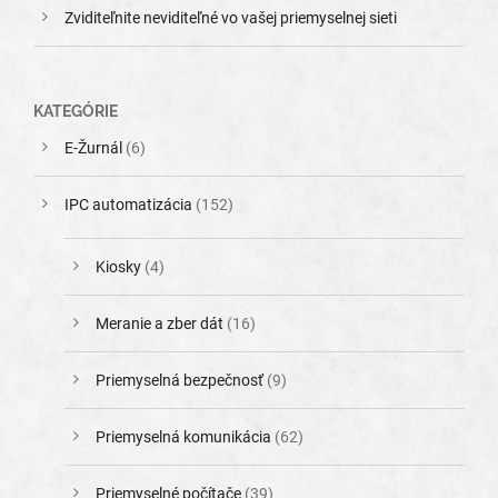
Zviditeľnite neviditeľné vo vašej priemyselnej sieti
KATEGÓRIE
E-Žurnál
(6)
IPC automatizácia
(152)
Kiosky
(4)
Meranie a zber dát
(16)
Priemyselná bezpečnosť
(9)
Priemyselná komunikácia
(62)
Priemyselné počítače
(39)