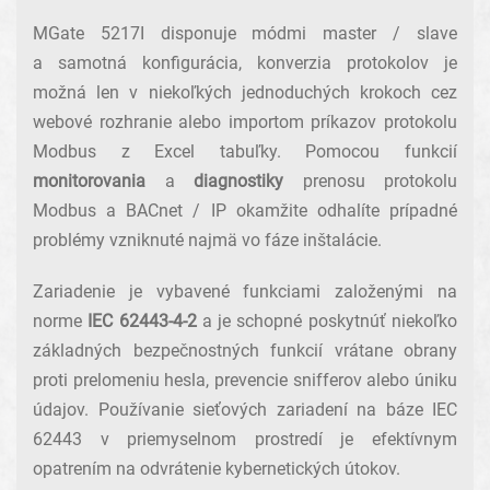
MGate 5217I disponuje módmi master / slave
a samotná konfigurácia, konverzia protokolov je
možná len v niekoľkých jednoduchých krokoch cez
webové rozhranie alebo importom príkazov protokolu
Modbus z Excel tabuľky. Pomocou funkcií
monitorovania
a
diagnostiky
prenosu protokolu
Modbus a BACnet / IP okamžite odhalíte prípadné
problémy vzniknuté najmä vo fáze inštalácie.
Zariadenie je vybavené funkciami založenými na
norme
IEC 62443-4-2
a je schopné poskytnúť niekoľko
základných bezpečnostných funkcií vrátane obrany
proti prelomeniu hesla, prevencie snifferov alebo úniku
údajov. Používanie sieťových zariadení na báze IEC
62443 v priemyselnom prostredí je efektívnym
opatrením na odvrátenie kybernetických útokov.