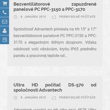
Bezventilátorové zapuzdrené
panelové PC PPC-3150 a PPC-3170
8. JANUÁRA 2015
PRIEMYSELNÉ POČÍTAČE
Spoločnosť Advantech priniesla na trh 15“ a 17“
bezventilátorové panelové PC PPC-3150 a PPC-
3170 s elegantným štíhlym dizajnom. Vďaka
odolnosti voči vibráciám, krytiu IP65 predného
panelu a pracovnej teplote od...
Ultra HD počítač DS-570 od
spoločnosti Advantech
8. JANUÁRA 2015
PRIEMYSELNÉ POČÍTAČE
Advantech uviedol na trh jeho prvý 4K2K Ultra