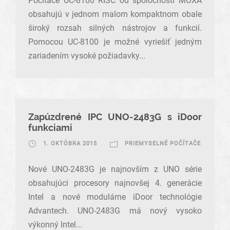
Počítače UC-8100 RISC od spoločnosti MOXA
obsahujú v jednom malom kompaktnom obale
široký rozsah silných nástrojov a funkcií.
Pomocou UC-8100 je možné vyriešiť jedným
zariadením vysoké požiadavky...
Zapúzdrené IPC UNO-2483G s iDoor
funkciami
1. OKTÓBRA 2015
PRIEMYSELNÉ POČÍTAČE
Nové UNO-2483G je najnovším z UNO série
obsahujúci procesory najnovšej 4. generácie
Intel a nové modulárne iDoor technológie
Advantech. UNO-2483G má nový vysoko
výkonný Intel...