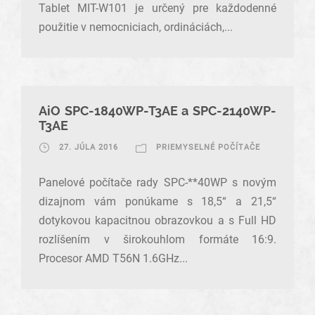
Tablet MIT-W101 je určený pre každodenné
použitie v nemocniciach, ordináciách,...
AiO SPC-1840WP-T3AE a SPC-2140WP-
T3AE
27. JÚLA 2016
PRIEMYSELNÉ POČÍTAČE
Panelové počítače rady SPC-**40WP s novým
dizajnom vám ponúkame s 18,5“ a 21,5“
dotykovou kapacitnou obrazovkou a s Full HD
rozlíšením v širokouhlom formáte 16:9.
Procesor AMD T56N 1.6GHz...