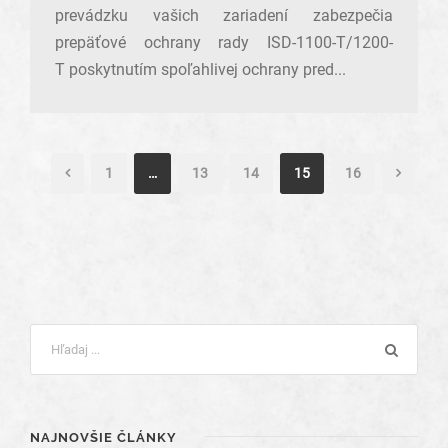
prevádzku vašich zariadení zabezpečia
prepäťové ochrany rady ISD-1100-T/1200-
T poskytnutím spoľahlivej ochrany pred...
1
…
13
14
15
16
NAJNOVŠIE ČLÁNKY