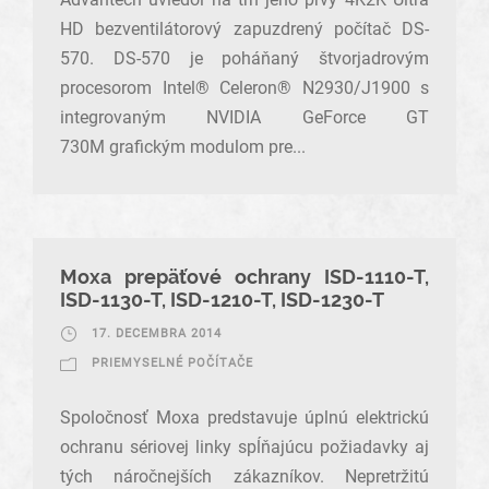
HD bezventilátorový zapuzdrený počítač DS-
570. DS-570 je poháňaný štvorjadrovým
procesorom Intel® Celeron® N2930/J1900 s
integrovaným NVIDIA GeForce GT
730M grafickým modulom pre...
Moxa prepäťové ochrany ISD-1110-T,
ISD-1130-T, ISD-1210-T, ISD-1230-T
17. DECEMBRA 2014
PRIEMYSELNÉ POČÍTAČE
Spoločnosť Moxa predstavuje úplnú elektrickú
ochranu sériovej linky spĺňajúcu požiadavky aj
tých náročnejších zákazníkov. Nepretržitú