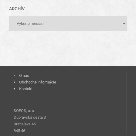
ARCHÍV
O nás
Obchodné informácie
Kontakt
SOFOS, a. s.
Dúbravská cesta 3
Bratislava 45
845 46