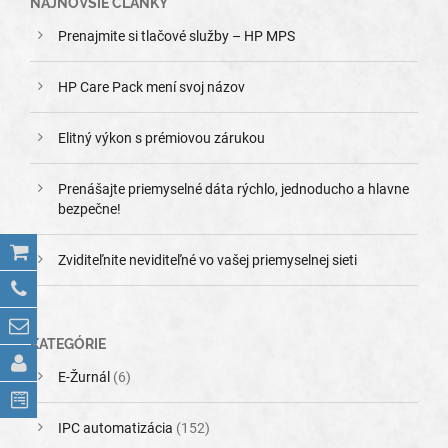
NAJNOVŠIE ČLÁNKY
Prenajmite si tlačové služby – HP MPS
HP Care Pack mení svoj názov
Elitný výkon s prémiovou zárukou
Prenášajte priemyselné dáta rýchlo, jednoducho a hlavne
bezpečne!
Zviditeľnite neviditeľné vo vašej priemyselnej sieti
KATEGÓRIE
E-Žurnál
(6)
IPC automatizácia
(152)