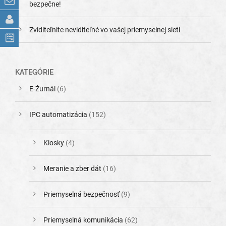
bezpečne!
Zviditeľnite neviditeľné vo vašej priemyselnej sieti
KATEGÓRIE
E-Žurnál
(6)
IPC automatizácia
(152)
Kiosky
(4)
Meranie a zber dát
(16)
Priemyselná bezpečnosť
(9)
Priemyselná komunikácia
(62)