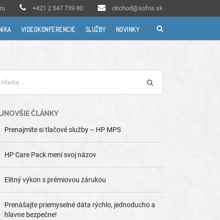
ru
+421 2 547 739 80
obchod@sofos.sk
NIKA
VIDEOKONFERENCIE
SLUŽBY
NOVINKY
JNOVŠIE ČLÁNKY
Prenajmite si tlačové služby – HP MPS
HP Care Pack mení svoj názov
Elitný výkon s prémiovou zárukou
Prenášajte priemyselné dáta rýchlo, jednoducho a
hlavne bezpečne!