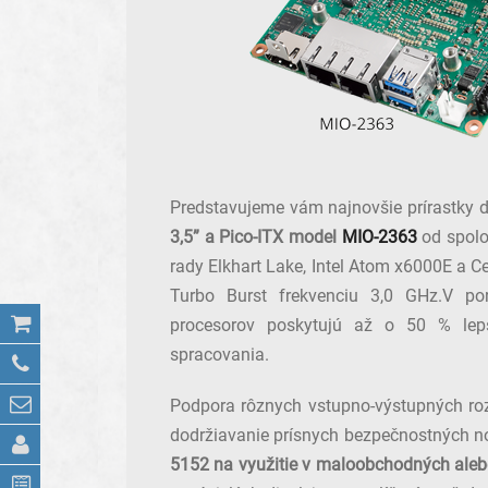
Predstavujeme vám najnovšie prírastky 
3,5” a Pico-ITX model
MIO-2363
od spol
rady Elkhart Lake, Intel Atom x6000E a Ce
Turbo Burst frekvenciu 3,0 GHz.V por
procesorov poskytujú až o 50 % lep
spracovania.
Podpora rôznych vstupno-výstupných roz
dodržiavanie prísnych bezpečnostných n
5152 na využitie v maloobchodných aleb