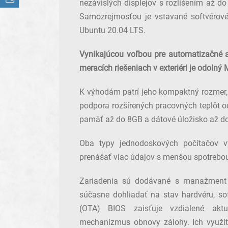
nezávislých displejov s rozlíšením až d
Samozrejmosťou je vstavané softvérov
Ubuntu 20.04 LTS.
Vynikajúcou voľbou pre automatizačné a
meracích riešeniach v exteriéri je odolný
K výhodám patrí jeho kompaktný rozmer,
podpora rozšírených pracovných teplôt o
pamäť až do 8GB a dátové úložisko až d
Oba typy jednodoskových počítačov v
prenášať viac údajov s menšou spotrebou
Zariadenia sú dodávané s manažment
súčasne dohliadať na stav hardvéru, sof
(OTA) BIOS zaisťuje vzdialené akt
mechanizmus obnovy zálohy. Ich využiti