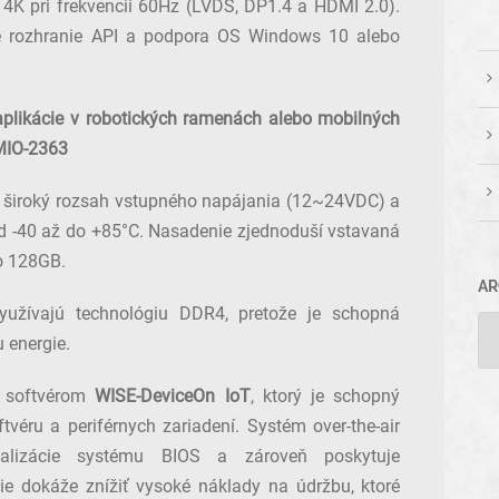
o 4K pri frekvencii 60Hz (LVDS, DP1.4 a HDMI 2.0).
é rozhranie API a podpora OS Windows 10 alebo
plikácie v robotických ramenách alebo mobilných
 MIO-2363
 široký rozsah vstupného napájania (12~24VDC) a
d -40 až do +85°C. Nasadenie zjednoduší vstavaná
o 128GB.
AR
yužívajú technológiu DDR4, pretože je schopná
 energie.
 softvérom
WISE-DeviceOn IoT
, ktorý je schopný
tvéru a periférnych zariadení. Systém over-the-air
ualizácie systému BIOS a zároveň poskytuje
e dokáže znížiť vysoké náklady na údržbu, ktoré