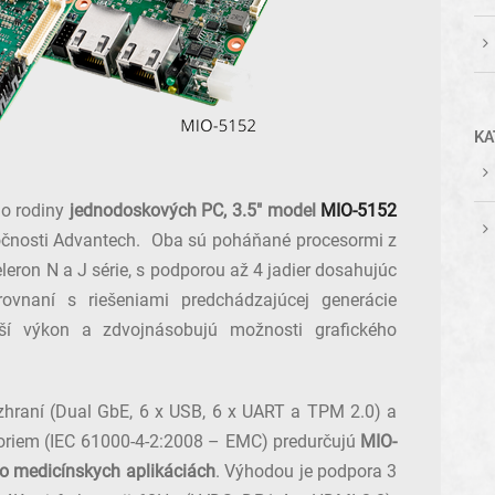
KA
do rodiny
jednodoskových PC, 3.5″ model
MIO-5152
očnosti Advantech. Oba sú poháňané procesormi z
leron N a J série, s podporou až 4 jadier dosahujúc
ovnaní s riešeniami predchádzajúcej generácie
ší výkon a zdvojnásobujú možnosti grafického
hraní (Dual GbE, 6 x USB, 6 x UART a TPM 2.0) a
oriem (IEC 61000-4-2:2008 – EMC) predurčujú
MIO-
o medicínskych aplikáciách
. Výhodou je podpora 3