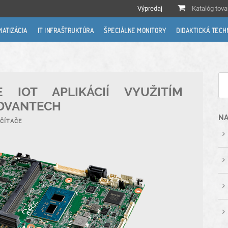
Výpredaj
Katalóg tova
MATIZÁCIA
IT INFRAŠTRUKTÚRA
ŠPECIÁLNE MONITORY
DIDAKTICKÁ TECH
E IOT APLIKÁCIÍ VYUŽITÍM
DVANTECH
NA
ČÍTAČE