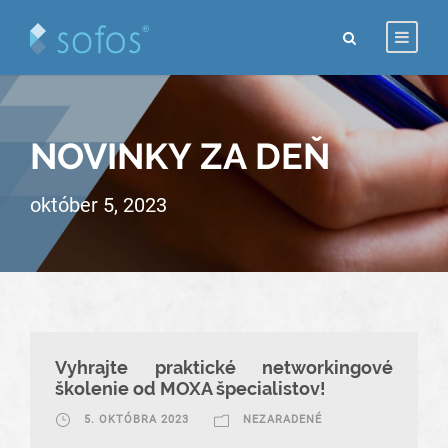
NOVINKY ZA DEŇ
október 5, 2023
Vyhrajte praktické networkingové
školenie od MOXA špecialistov!
5. OKTÓBRA 2023
NEZARADENÉ