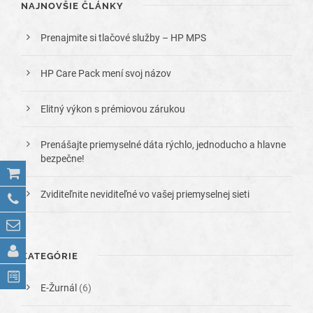
NAJNOVŠIE ČLÁNKY
Prenajmite si tlačové služby – HP MPS
HP Care Pack mení svoj názov
Elitný výkon s prémiovou zárukou
Prenášajte priemyselné dáta rýchlo, jednoducho a hlavne
bezpečne!
Zviditeľnite neviditeľné vo vašej priemyselnej sieti
KATEGÓRIE
E-Žurnál
(6)