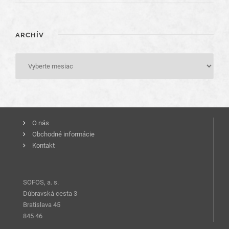
ARCHÍV
O nás
Obchodné informácie
Kontakt
SOFOS, a. s.
Dúbravská cesta 3
Bratislava 45
845 46