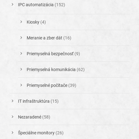
IPC automatizácia
(152)
Kiosky
(4)
Meranie a zber dát
(16)
Priemyselná bezpečnosť
(9)
Priemyselná komunikácia
(62)
Priemyselné počítače
(39)
IT infraštruktúra
(15)
Nezaradené
(58)
Špeciálne monitory
(26)