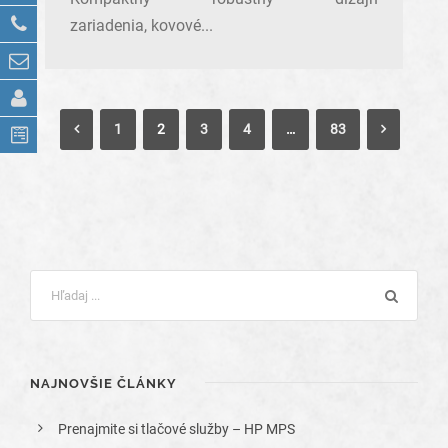
zariadenia, kovové...
1
2
3
4
…
83
NAJNOVŠIE ČLÁNKY
Prenajmite si tlačové služby – HP MPS