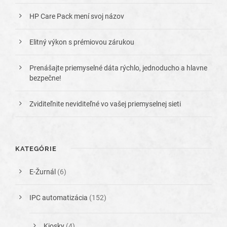
HP Care Pack mení svoj názov
Elitný výkon s prémiovou zárukou
Prenášajte priemyselné dáta rýchlo, jednoducho a hlavne
bezpečne!
Zviditeľnite neviditeľné vo vašej priemyselnej sieti
KATEGÓRIE
E-Žurnál
(6)
IPC automatizácia
(152)
Kiosky
(4)