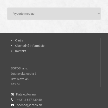
O nás
Obchodné informácie
Kontakt
SOFOS, a. s.
Dúbravská cesta 3
Bratislava 45
845 46
Katalóg tovaru
+421 2 547 739 80
obchod@sofos.sk