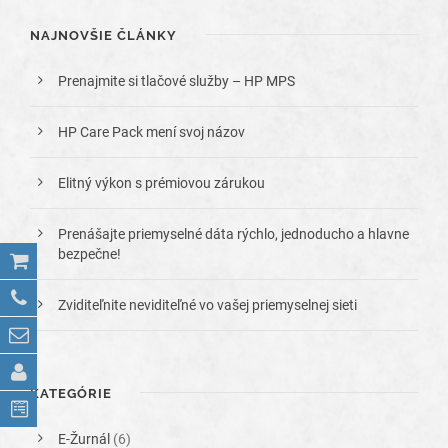
NAJNOVŠIE ČLÁNKY
Prenajmite si tlačové služby – HP MPS
HP Care Pack mení svoj názov
Elitný výkon s prémiovou zárukou
Prenášajte priemyselné dáta rýchlo, jednoducho a hlavne
bezpečne!
Zviditeľnite neviditeľné vo vašej priemyselnej sieti
KATEGÓRIE
E-Žurnál
(6)