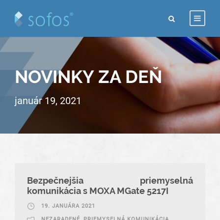
NOVINKY ZA DEŇ
január 19, 2021
Bezpečnejšia priemyselná
komunikácia s MOXA MGate 5217I
19. JANUÁRA 2021
NEZARADENÉ
,
PRIEMYSELNÁ KOMUNIKÁCIA