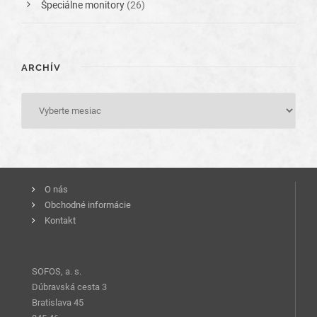
Špeciálne monitory
(26)
ARCHÍV
O nás
Obchodné informácie
Kontakt
SOFOS, a. s.
Dúbravská cesta 3
Bratislava 45